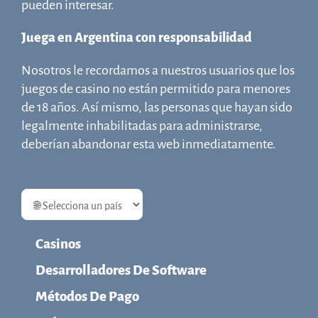
pueden interesar.
Juega en Argentina con responsabilidad
Nosotros le recordamos a nuestros usuarios que los
juegos de casino no están permitido para menores
de 18 años. Así mismo, las personas que hayan sido
legalmente inhabilitadas para administrarse,
deberían abandonar esta web inmediatamente.
Casinos
Desarrolladores De Software
Métodos De Pago