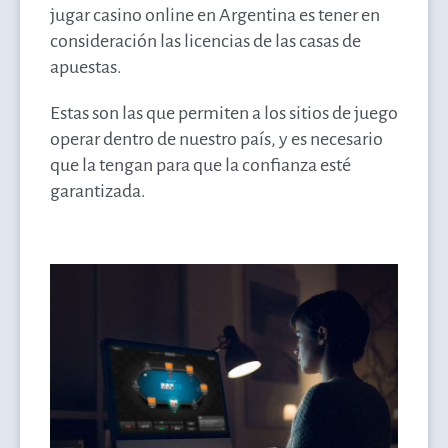
jugar casino online en Argentina es tener en
consideración las licencias de las casas de
apuestas.
Estas son las que permiten a los sitios de juego
operar dentro de nuestro país, y es necesario
que la tengan para que la confianza esté
garantizada.