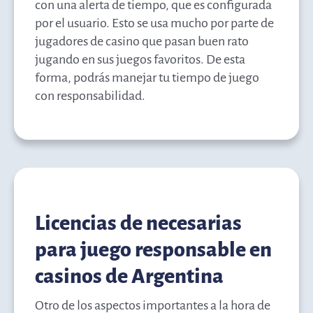
con una alerta de tiempo, que es configurada
por el usuario. Esto se usa mucho por parte de
jugadores de casino que pasan buen rato
jugando en sus juegos favoritos. De esta
forma, podrás manejar tu tiempo de juego
con responsabilidad.
Licencias de necesarias
para juego responsable en
casinos de Argentina
Otro de los aspectos importantes a la hora de