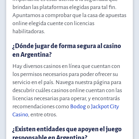
brindan las plataformas elegidas para tal fin.
Apuntamos a comprobar que la casa de apuestas
online elegida cuente con licencias
habilitadoras.
¿Dónde jugar de forma segura al casino
en Argentina?
Hay diversos casinos en línea que cuentan con
los permisos necesarios para poder ofrecer su
servicio en el país. Navega nuestra página para
descubrir cuáles casinos online cuentan con las
licencias necesarias para operar, y encontrarás
recomendaciones como
Bodog
o
Jackpot City
Casino
, entre otros.
¿Existen entidades que apoyen el juego
responsable en Argentina?