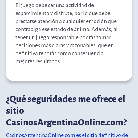
El juego debe ser una actividad de
esparcimiento y disfrute, por lo que debe
prestarse atención a cualquier emoción que
contradiga ese estado de ánimo. Además, al
tener un juego responsable podrás tomar
decisiones más claras y razonables, que en
definitiva tendrás como consecuencia
mejores resultados.
¿Qué seguridades me ofrece el
sitio
CasinosArgentinaOnline.com?
CasinosArgentinaOnline.com es el sitio definitivo de