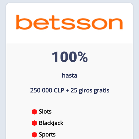
100%
hasta
250 000 CLP + 25 giros gratis
Slots
Blackjack
Sports