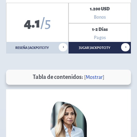
1.200 USD
Bonos
4.1
/5
1-2 Días
Pagos
RESEÑA JACKPOTCITY
JUGAR JACKPOTCITY
Tabla de contenidos:
[
Mostrar
]