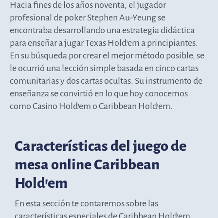
Hacia fines de los años noventa, el jugador
profesional de poker Stephen Au-Yeung se
encontraba desarrollando una estrategia didáctica
para enseñar a jugar Texas Hold’em a principiantes.
En su búsqueda por crear el mejor método posible, se
le ocurrió una lección simple basada en cinco cartas
comunitarias y dos cartas ocultas. Su instrumento de
enseñanza se convirtió en lo que hoy conocemos
como Casino Hold’em o Caribbean Hold’em.
Características del juego de
mesa online Caribbean
Hold’em
En esta sección te contaremos sobre las
características especiales de Caribbean Hold’em.