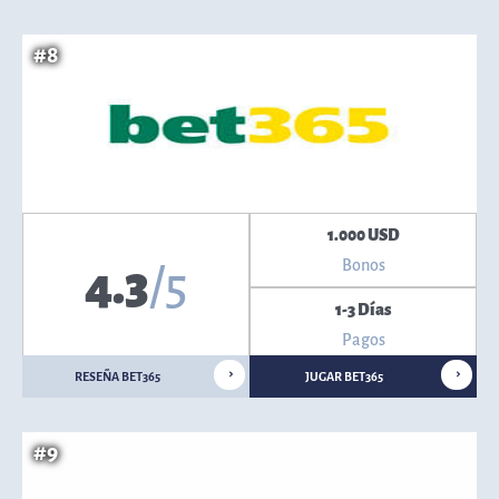
#8
1.000 USD
Bonos
4.3
/5
1-3 Días
Pagos
RESEÑA BET365
JUGAR BET365
#9