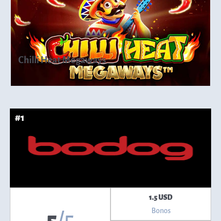
Chilli Heat Megaways
#1
1.5 USD
Bonos
5
/5