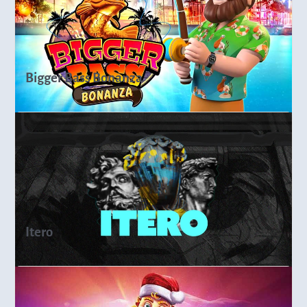
Bigger Bass Bonanza
Itero