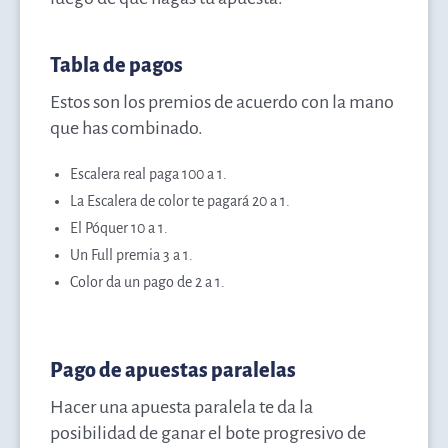
Tabla de pagos
Estos son los premios de acuerdo con la mano
que has combinado.
Escalera real paga 100 a 1.
La Escalera de color te pagará 20 a 1.
El Póquer 10 a 1.
Un Full premia 3 a 1.
Color da un pago de 2 a 1.
Pago de apuestas paralelas
Hacer una apuesta paralela te da la
posibilidad de ganar el bote progresivo de