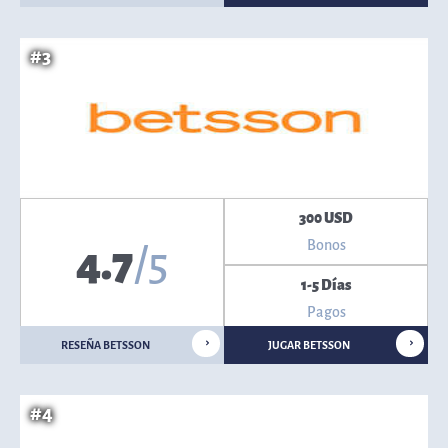
#3
300 USD
Bonos
4.7
/5
1-5 Días
Pagos
RESEÑA BETSSON
JUGAR BETSSON
#4