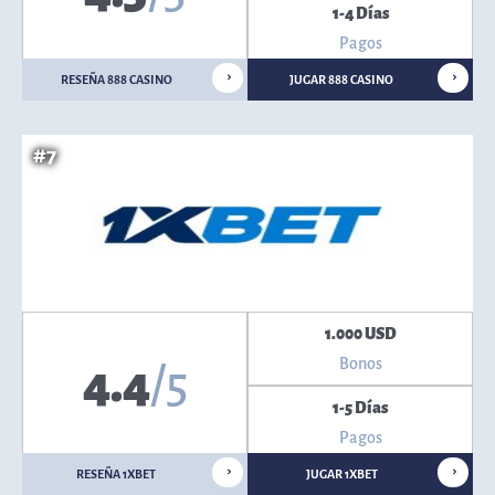
1-4 Días
Pagos
RESEÑA 888 CASINO
JUGAR 888 CASINO
#7
1.000 USD
Bonos
4.4
/5
1-5 Días
Pagos
RESEÑA 1XBET
JUGAR 1XBET