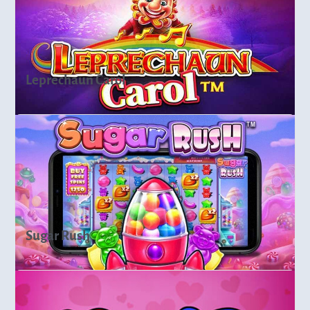
Leprechaun Carol
Sugar Rush