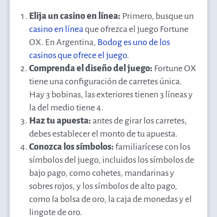
Elija un casino en línea:
Primero, busque un
casino en línea
que ofrezca el juego Fortune
OX. En Argentina,
Bodog es uno de los
casinos que ofrece el juego
.
Comprenda el diseño del juego:
Fortune OX
tiene una configuración de carretes única.
Hay 3 bobinas, las exteriores tienen 3 líneas y
la del medio tiene 4.
Haz tu apuesta:
antes de girar los carretes,
debes establecer el monto de tu apuesta.
Conozca los símbolos:
familiarícese con los
símbolos del juego, incluidos los símbolos de
bajo pago, como cohetes, mandarinas y
sobres rojos, y los símbolos de alto pago,
como la bolsa de oro, la caja de monedas y el
lingote de oro.