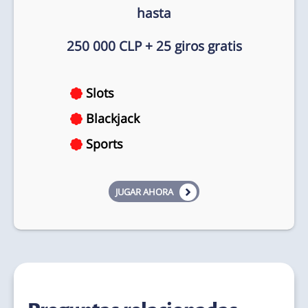
hasta
250 000 CLP + 25 giros gratis
Slots
Blackjack
Sports
JUGAR AHORA