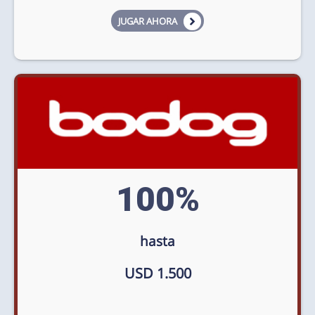
JUGAR AHORA
100%
hasta
USD 1.500