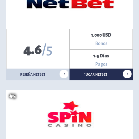
1.000 USD
Bonos
4.6
/5
1-5 Días
Pagos
RESEÑA NETBET
JUGAR NETBET
#5