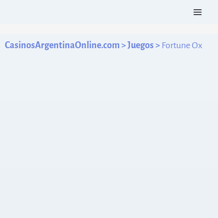
Ir
CasinosArgentinaOnline.com
>
Juegos
>
Fortune Ox
al
contenido