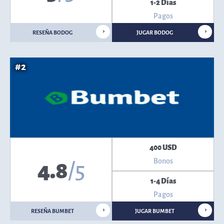
1-2 Días
Pagos
RESEÑA BODOG
JUGAR BODOG
#2
400 USD
Bonos
4.8
/5
1-4 Días
Pagos
RESEÑA BUMBET
JUGAR BUMBET