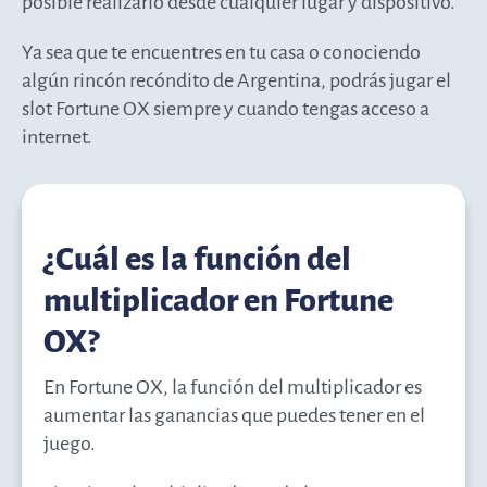
posible realizarlo desde cualquier lugar y dispositivo.
Ya sea que te encuentres en tu casa o conociendo
algún rincón recóndito de Argentina, podrás jugar el
slot Fortune OX siempre y cuando tengas acceso a
internet.
¿Cuál es la función del
multiplicador en Fortune
OX?
En Fortune OX, la función del multiplicador es
aumentar las ganancias que puedes tener en el
juego.