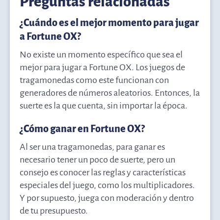
Preguntas relacionadas
¿Cuándo es el mejor momento para jugar
a Fortune OX?
No existe un momento específico que sea el
mejor para jugar a Fortune OX. Los juegos de
tragamonedas como este funcionan con
generadores de números aleatorios. Entonces, la
suerte es la que cuenta, sin importar la época.
¿Cómo ganar en Fortune OX?
Al ser una tragamonedas, para ganar es
necesario tener un poco de suerte, pero un
consejo es conocer las reglas y características
especiales del juego, como los multiplicadores.
Y por supuesto, juega con moderación y dentro
de tu presupuesto.