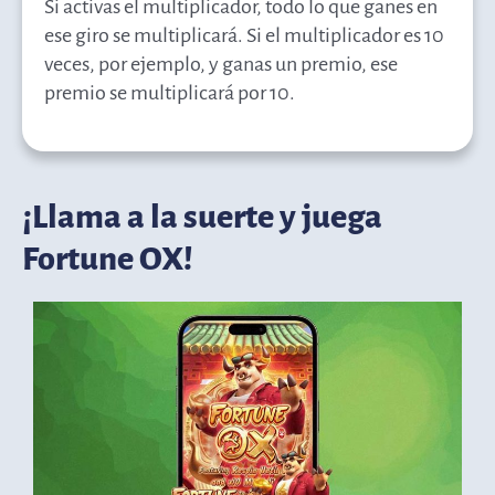
Si activas el multiplicador, todo lo que ganes en
ese giro se multiplicará. Si el multiplicador es 10
veces, por ejemplo, y ganas un premio, ese
premio se multiplicará por 10.
¡Llama a la suerte y juega
Fortune OX!