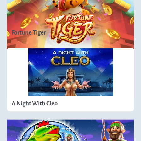
Fortune Tiger
A Night With Cleo