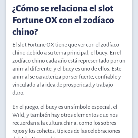
¿Cómo se relaciona el slot
Fortune OX con el zodíaco
chino?
El slot Fortune OX tiene que ver con el zodíaco
chino debido a su tema principal, el buey. En el
zodíaco chino cada año está representado por un
animal diferente, y el buey es uno de ellos. Este
animal se caracteriza por ser fuerte, confiable y
vinculado a la idea de prosperidad y trabajo
duro.
En el juego, el buey es un símbolo especial, el
Wild, y también hay otros elementos que nos
recuerdan a la cultura china, como los sobres
rojos y los cohetes, típicos de las celebraciones