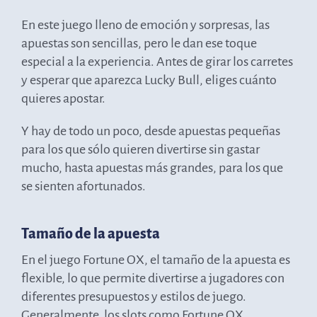
En este juego lleno de emoción y sorpresas, las
apuestas son sencillas, pero le dan ese toque
especial a la experiencia. Antes de girar los carretes
y esperar que aparezca Lucky Bull, eliges cuánto
quieres apostar.
Y hay de todo un poco, desde apuestas pequeñas
para los que sólo quieren divertirse sin gastar
mucho, hasta apuestas más grandes, para los que
se sienten afortunados.
Tamaño de la apuesta
En el juego Fortune OX, el tamaño de la apuesta es
flexible, lo que permite divertirse a jugadores con
diferentes presupuestos y estilos de juego.
Generalmente, los slots como Fortune OX,