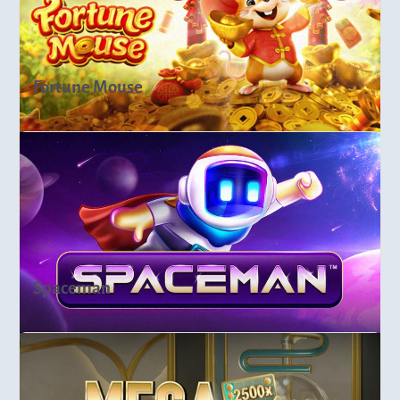
Fortune Mouse
Spaceman