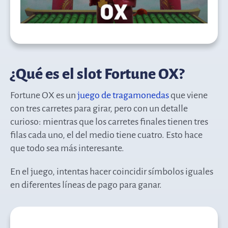
¿Qué es el slot Fortune OX?
Fortune OX es un
juego de tragamonedas
que viene
con tres carretes para girar, pero con un detalle
curioso: mientras que los carretes finales tienen tres
filas cada uno, el del medio tiene cuatro. Esto hace
que todo sea más interesante.
En el juego, intentas hacer coincidir símbolos iguales
en diferentes líneas de pago para ganar.