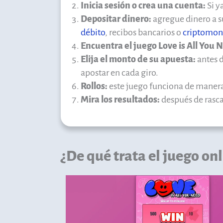
Inicia sesión o crea una cuenta:
Si y
Depositar dinero:
agregue dinero a s
débito
, recibos bancarios o
criptomon
Encuentra el juego Love is All You 
Elija el monto de su apuesta:
antes 
apostar en cada giro.
Rollos:
este juego funciona de manera di
Mira los resultados:
después de rasca
¿De qué trata el juego onl