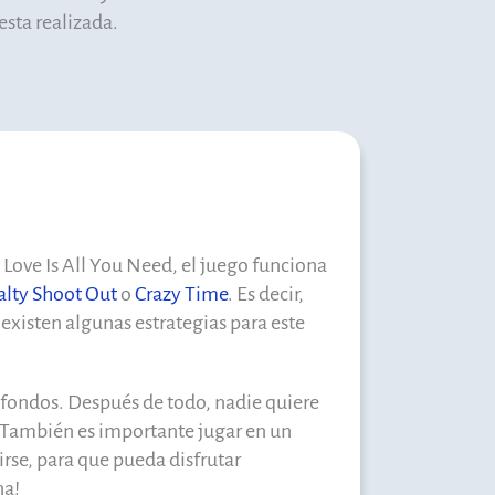
esta realizada.
Love Is All You Need, el juego funciona
alty Shoot Out
o
Crazy Time
. Es decir,
existen algunas estrategias para este
 fondos. Después de todo, nadie quiere
 ¡También es importante jugar en un
irse, para que pueda disfrutar
na!