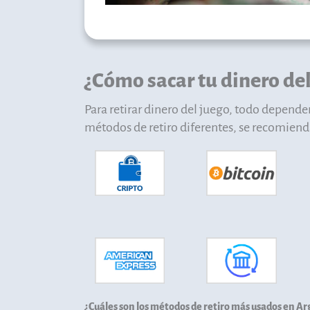
¿Cómo sacar tu dinero del
Para retirar dinero del juego, todo depende
métodos de retiro diferentes, se recomienda
¿Cuáles son los métodos de retiro más usados en A