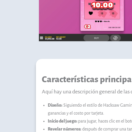
Características principa
Aquí hay una descripción general de las c
Diseño:
Siguiendo el estilo de Hacksaw Gaming,
ganancias y el costo por tarjeta.
Inicio del juego:
para jugar, haces clic en el bo
Revelar números:
después de comprar una tarj