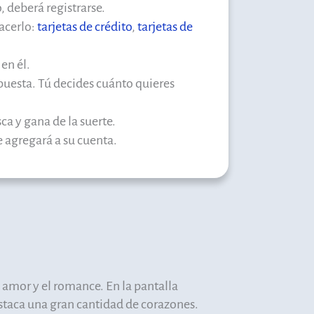
o, deberá registrarse.
hacerlo:
tarjetas de crédito
,
tarjetas de
 en él.
apuesta. Tú decides cuánto quieres
ca y gana de la suerte.
e agregará a su cuenta.
l amor y el romance. En la pantalla
staca una gran cantidad de corazones.