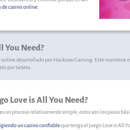
 de casino online
.
All You Need?
ar online desarrollado por Hacksaw Gaming. Este mantiene el
sto por tarjeta.
go Love is All You Need?
es un proceso relativamente simple, estos son los pasos bási
igiendo un casino confiable
que tenga el juego Love is All 