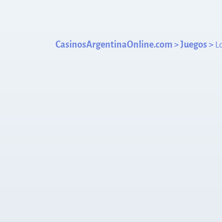
Ir
al
contenido
CasinosArgentinaOnline.com
>
Juegos
>
L