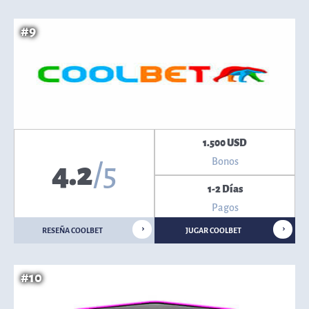
#9
1.500 USD
Bonos
4.2
/5
1-2 Días
Pagos
RESEÑA COOLBET
JUGAR COOLBET
#10