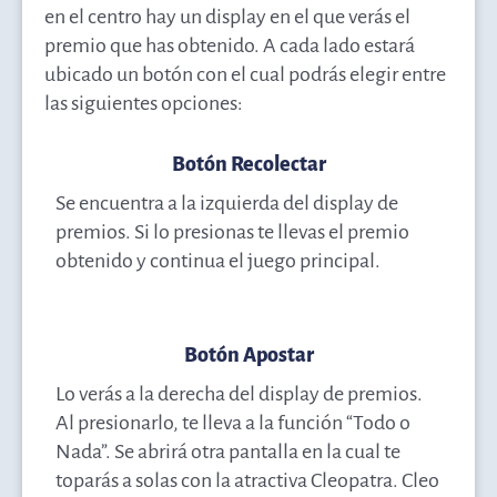
en el centro hay un display en el que verás el
premio que has obtenido. A cada lado estará
ubicado un botón con el cual podrás elegir entre
las siguientes opciones:
Botón Recolectar
Se encuentra a la izquierda del display de
premios. Si lo presionas te llevas el premio
obtenido y continua el juego principal.
Botón Apostar
Lo verás a la derecha del display de premios.
Al presionarlo, te lleva a la función “Todo o
Nada”. Se abrirá otra pantalla en la cual te
toparás a solas con la atractiva Cleopatra. Cleo