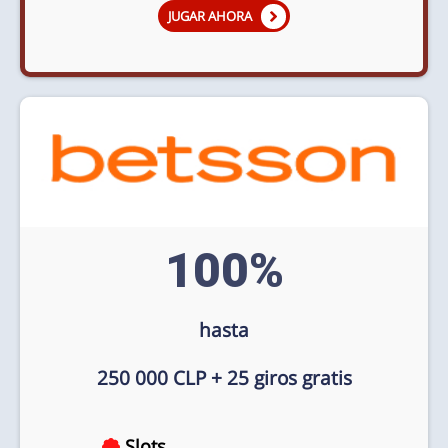
JUGAR AHORA
100%
hasta
250 000 CLP + 25 giros gratis
Slots