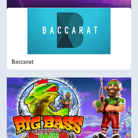
Baccarat
Big Bass Christmas Bash