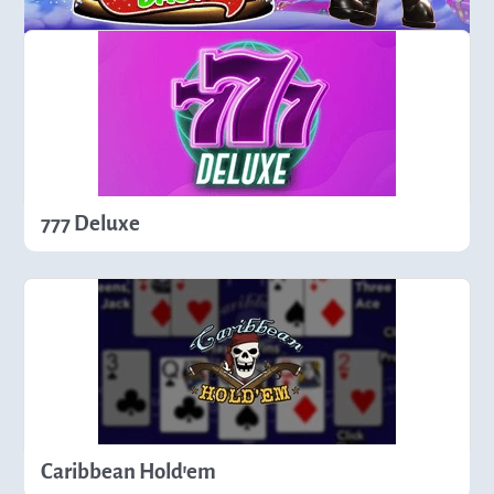
777 Deluxe
Caribbean Hold’em