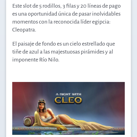
Este slot de 5 rodillos, 3 filas y 20 líneas de pago
es una oportunidad única de pasar inolvidables
momentos con la reconocida líder egipcia:
Cleopatra.
El paisaje de fondo es un cielo estrellado que
tiñe de azul a las majestuosas pirámides y al
imponente Río Nilo.