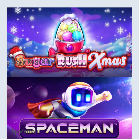
Sugar Rush Xmas
Spaceman