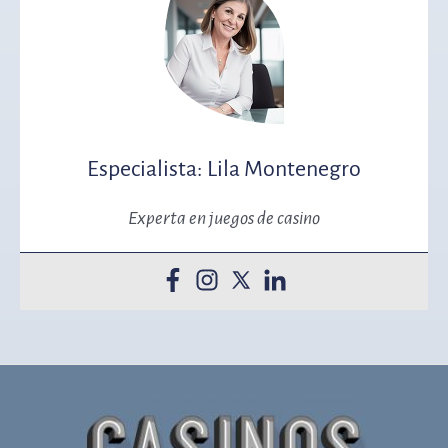
Especialista: Lila Montenegro
Experta en juegos de casino