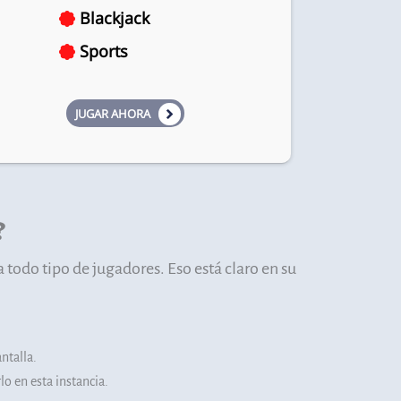
Blackjack
Sports
JUGAR AHORA
?
 todo tipo de jugadores. Eso está claro en su
antalla.
o en esta instancia.