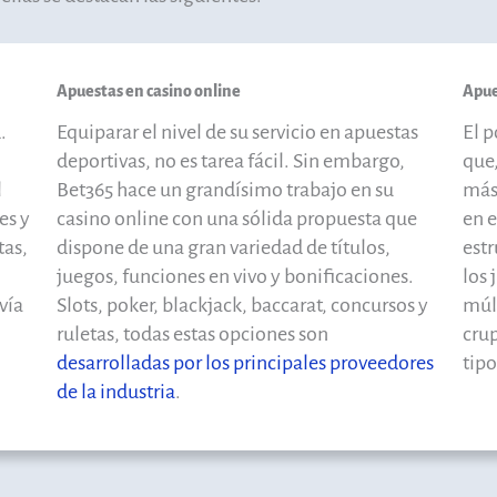
Apuestas en casino online
Apue
.
Equiparar el nivel de su servicio en apuestas
El 
deportivas, no es tarea fácil. Sin embargo,
que,
l
Bet365 hace un grandísimo trabajo en su
más 
es y
casino online con una sólida propuesta que
en 
tas,
dispone de una gran variedad de títulos,
estr
juegos, funciones en vivo y bonificaciones.
los 
vía
Slots, poker, blackjack, baccarat, concursos y
múlt
ruletas, todas estas opciones son
crup
desarrolladas por los principales proveedores
tipo
de la industria
.