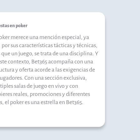
stas en poker
poker merece una mención especial, ya
 por sus características tácticas y técnicas,
que un juego, se trata de una disciplina. Y
este contexto, Bet365 acompaña con una
uctura y oferta acorde a las exigencias de
jugadores. Con una sección exclusiva,
iples salas de juego en vivo y con
ieres reales, promociones y diferentes
s, el poker es una estrella en Bet365.