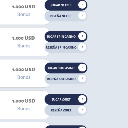
JUGAR NETBET
1.000 USD
Bonos
RESEÑA NETBET
JUGAR SPIN CASINO
1.500 USD
Bonos
RESEÑA SPIN CASINO
JUGAR 888 CASINO
1.000 USD
Bonos
RESEÑA 888 CASINO
JUGAR 1XBET
1.000 USD
Bonos
RESEÑA 1XBET