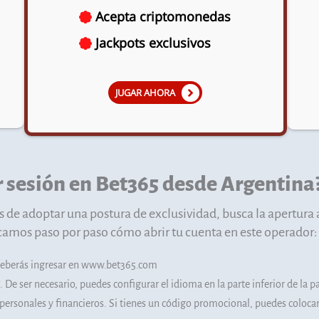
Acepta criptomonedas
Jackpots exclusivos
JUGAR AHORA
ar sesión en Bet365 desde Argentina
 de adoptar una postura de exclusividad, busca la apertura a
icamos paso por paso cómo abrir tu cuenta en este operador:
, deberás ingresar en www.bet365.com
”. De ser necesario, puedes configurar el idioma en la parte inferior de la p
personales y financieros. Si tienes un código promocional, puedes colocarl