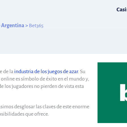
Casi
e Argentina
>
Bet365
e de la
industria de los juegos de azar
. Su
 online es símbolo de éxito en el mundo y,
 los jugadores no pierden de vista esta
imos desglosar las claves de este enorme
sibilidades que ofrece.