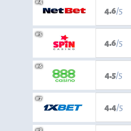
#4
4.6
/5
#5
4.6
/5
#6
4.5
/5
#7
4.4
/5
#8