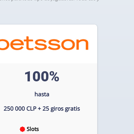
100%
hasta
250 000 CLP + 25 giros gratis
Slots