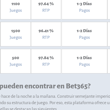
1100
97.64 %
1-3 Días
Juegos
RTP
Pagos
1500
96.41 %
1-2 Días
Juegos
RTP
Pagos
500
97.84 %
1-2 Días
Juegos
RTP
Pagos
 pueden encontrar en Bet365?
 hace de la noche a la mañana. Construir semejante imperio
o su estructura de juego. Por eso, esta plataforma ofrece u
llas se destacan las siguientes.