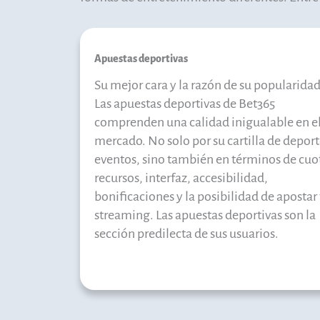
Apuestas deportivas
Su mejor cara y la razón de su popularidad
Las apuestas deportivas de Bet365
comprenden una calidad inigualable en e
mercado. No solo por su cartilla de deport
eventos, sino también en términos de cuo
recursos, interfaz, accesibilidad,
bonificaciones y la posibilidad de apostar 
streaming. Las apuestas deportivas son la
sección predilecta de sus usuarios.