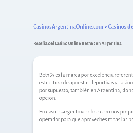
Ir
al
contenido
CasinosArgentinaOnline.com
>
Casinos d
Reseña del Casino Online Bet365 en Argentina
Bet365 es la marca por excelencia referent
estructura de apuestas deportivas y casino
por supuesto, también en Argentina, donde
opción.
En casinosargentinaonline.com nos propus
operador para que aproveches todas las po