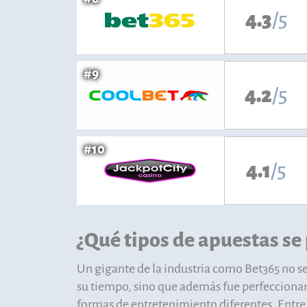
4.3
/5
#9
4.2
/5
#10
4.1
/5
¿Qué tipos de apuestas se
Un gigante de la industria como Bet365 no se
su tiempo, sino que además fue perfeccionand
formas de entretenimiento diferentes. Entre e