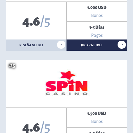
1.000 USD
Bonos
4.6
/5
1-5 Días
Pagos
RESEÑA NETBET
JUGAR NETBET
#5
1.500 USD
Bonos
4.6
/5