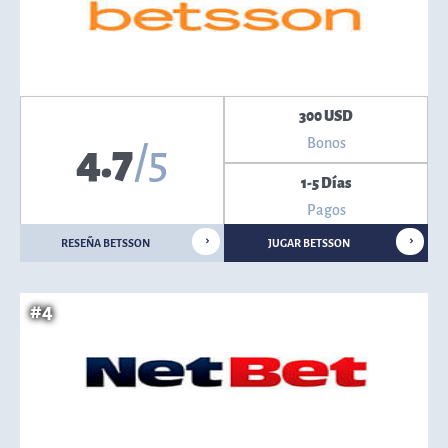
300 USD
Bonos
4.7
/5
1-5 Días
Pagos
RESEÑA BETSSON
JUGAR BETSSON
#4