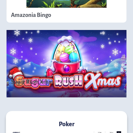
Amazonia Bingo
Sugar Rush Xmas
Poker