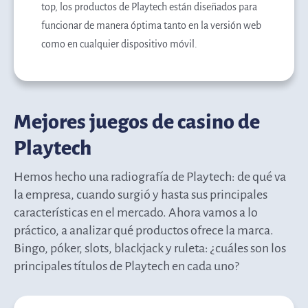
top, los productos de Playtech están diseñados para
funcionar de manera óptima tanto en la versión web
como en cualquier dispositivo móvil.
Mejores juegos de casino de
Playtech
Hemos hecho una radiografía de Playtech: de qué va
la empresa, cuando surgió y hasta sus principales
características en el mercado. Ahora vamos a lo
práctico, a analizar qué productos ofrece la marca.
Bingo, póker, slots, blackjack y ruleta: ¿cuáles son los
principales títulos de Playtech en cada uno?