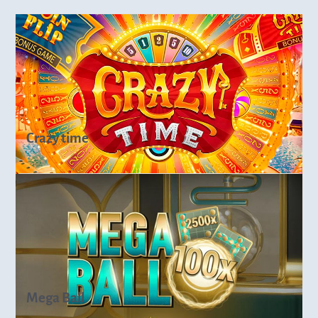
Crazy time
Mega Ball