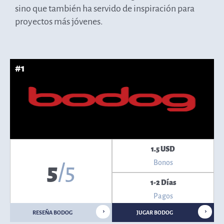
sino que también ha servido de inspiración para
proyectos más jóvenes.
#1
1.5 USD
Bonos
5
/5
1-2 Días
Pagos
RESEÑA BODOG
JUGAR BODOG