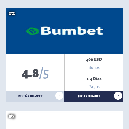
#2
400 USD
Bonos
4.8
/5
1-4 Días
Pagos
RESEÑA BUMBET
JUGAR BUMBET
#3