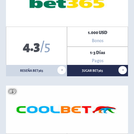
1.000 USD
Bonos
4.3
/5
1-3 Días
Pagos
RESEÑA BET365
JUGAR BET365
#9