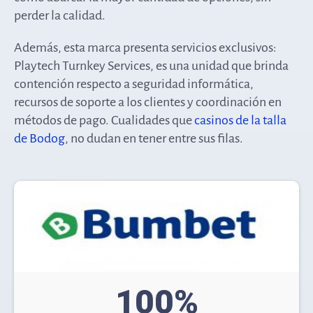
perder la calidad.
Además, esta marca presenta servicios exclusivos:
Playtech Turnkey Services, es una unidad que brinda
contención respecto a seguridad informática,
recursos de soporte a los clientes y coordinación en
métodos de pago. Cualidades que
casinos de la talla
de Bodog
, no dudan en tener entre sus filas.
100%