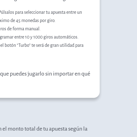
 Púlsalos para seleccionar tu apuesta entre un
imo de 45 monedas por giro.
 giros de forma manual.
ogramar entre 10 y 1000 giros automáticos.
el botón “Turbo” te será de gran utilidad para
que puedes jugarlo sin importar en qué
n el monto total de tu apuesta según la