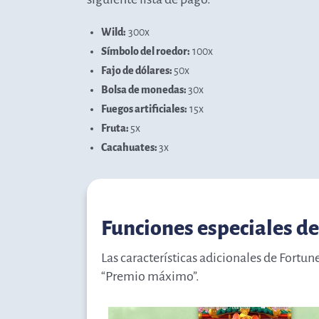
Wild:
300x
Símbolo del roedor:
100x
Fajo de dólares:
50x
Bolsa de monedas:
30x
Fuegos artificiales:
15x
Fruta:
5x
Cacahuates:
3x
Funciones especiales de
Las características adicionales de Fortun
“Premio máximo”.