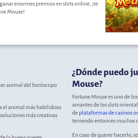
 ganar enormes premios en slots online, ¡te
tune Mouse!
¿Dónde puedo jug
Mouse?
er animal del horóscopo
Fortune Mouse es uno de lo
amantes de los slots orienta
 es el animal más habilidoso
de
plataformas de casinos o
 soluciones más creativas
teniendo entonces muchas o
En caso de querer hacerlo, s
de la buena suerte,