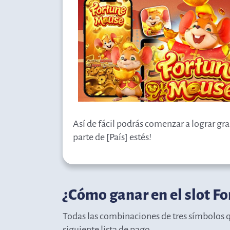
Así de fácil podrás comenzar a lograr g
parte de [País] estés!
¿Cómo ganar en el slot F
Todas las combinaciones de tres símbolos qu
siguiente lista de pago.