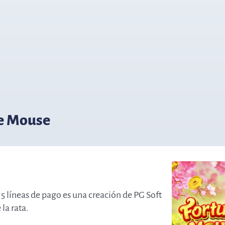
ne Mouse
y 5 líneas de pago es una creación de PG Soft
la rata.