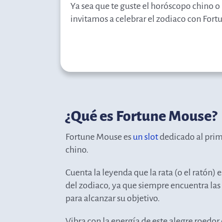
Ya sea que te guste el horóscopo chino o
invitamos a celebrar el zodiaco con For
¿Qué es Fortune Mouse?
Fortune Mouse es
un slot
dedicado al prim
chino.
Cuenta la leyenda que la rata (o el ratón)
del zodiaco, ya que siempre encuentra las
para alcanzar su objetivo.
Vibra con la energía de este alegre roedor 