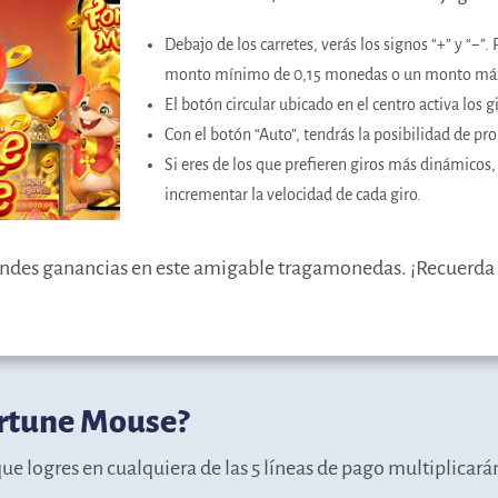
Debajo de los carretes, verás los signos “+” y “−”.
monto mínimo de 0,15 monedas o un monto máx
El botón circular ubicado en el centro activa los
Con el botón “Auto”, tendrás la posibilidad de pr
Si eres de los que prefieren giros más dinámicos, 
incrementar la velocidad de cada giro.
randes ganancias en este amigable tragamonedas. ¡Recuerda 
ortune Mouse?
e logres en cualquiera de las 5 líneas de pago multiplicará