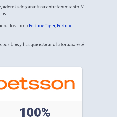
e, además de garantizar entretenimiento. Y
dos.
lacionados como
Fortune Tiger
,
Fortune
 posibles y haz que este año la fortuna esté
100%