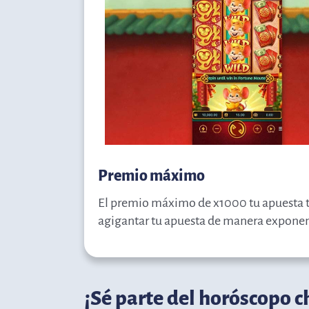
Premio máximo
El premio máximo de x1000 tu apuesta tot
agigantar tu apuesta de manera exponenc
¡Sé parte del horóscopo c