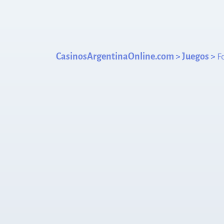
Ir
al
contenido
CasinosArgentinaOnline.com
>
Juegos
>
F