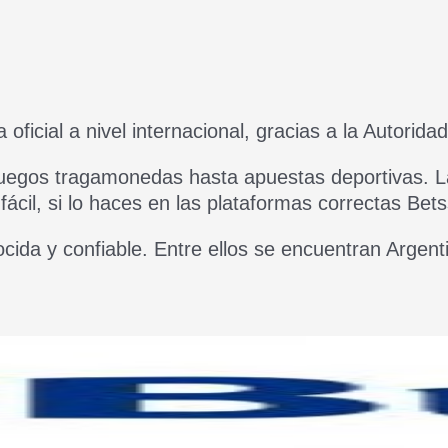
ial a nivel internacional, gracias a la Autoridad 
e juegos tragamonedas hasta apuestas deportivas. 
cil, si lo haces en las plataformas correctas Bet
a y confiable. Entre ellos se encuentran Argentin