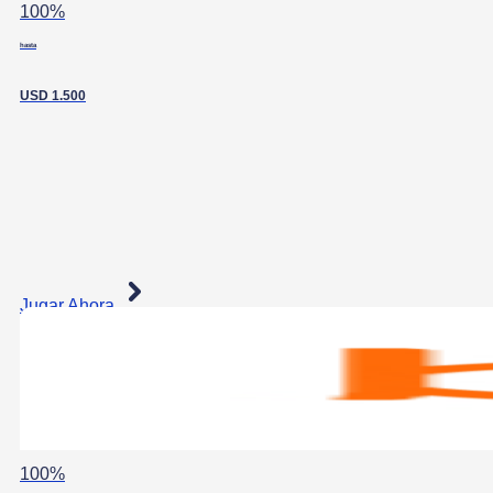
100%
hasta
USD 1.500
Jugar Ahora
100%