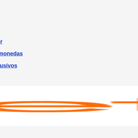
r
omonedas
usivos