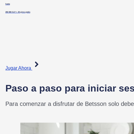
hasta
250 000 CLP + 25 giros gratis
Jugar Ahora
Paso a paso para iniciar s
Para comenzar a disfrutar de Betsson solo debes r