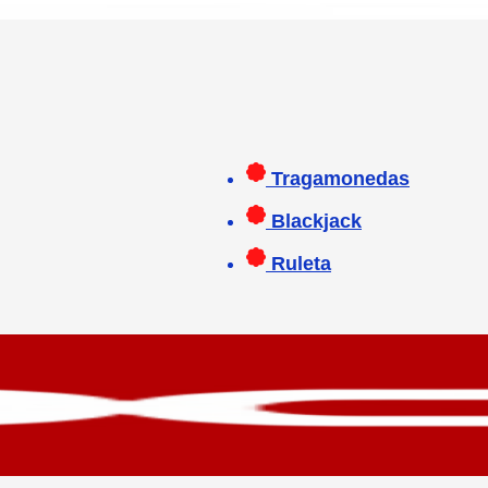
Tragamonedas
Blackjack
Ruleta