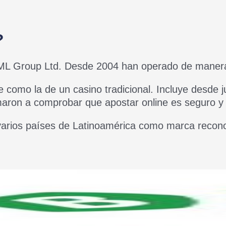
?
L Group Ltd. Desde 2004 han operado de manera ofic
e como la de un casino tradicional. Incluye desd
ron a comprobar que apostar online es seguro y fá
rios países de Latinoamérica como marca reconocid