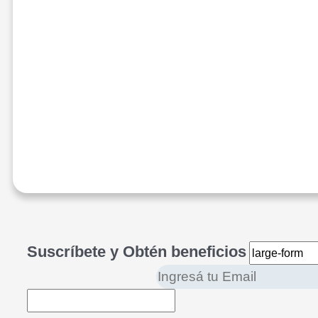
Suscríbete y Obtén beneficios