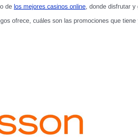
no de
los mejores casinos online
, donde disfrutar 
gos ofrece, cuáles son las promociones que tiene 