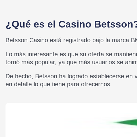
¿Qué es el Casino Betsson
Betsson Casino está registrado bajo la marca BM
Lo más interesante es que su oferta se mantien
tornó más popular, ya que más usuarios se anima
De hecho, Betsson ha logrado establecerse en va
en detalle lo que tiene para ofrecernos.