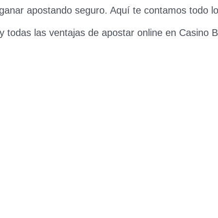
y ganar apostando seguro. Aquí te contamos todo l
y todas las ventajas de apostar online en Casino B