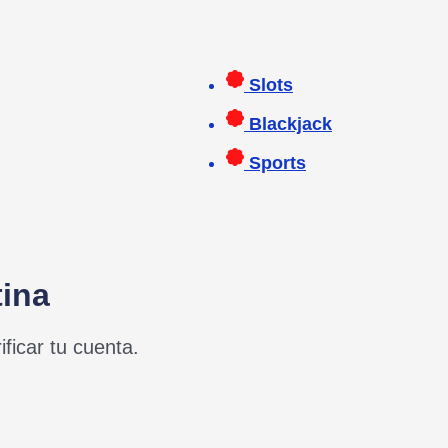
Slots
Blackjack
Sports
tina
ficar tu cuenta.