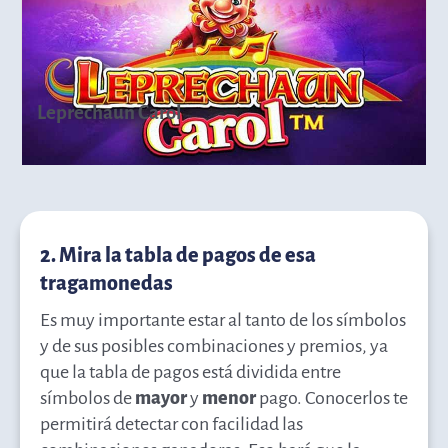
Leprechaun Carol
2. Mira la tabla de pagos de esa
tragamonedas
Es muy importante estar al tanto de los símbolos
y de sus posibles combinaciones y premios, ya
que la tabla de pagos está dividida entre
símbolos de
mayor
y
menor
pago. Conocerlos te
permitirá detectar con facilidad las