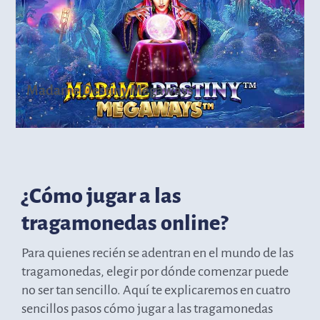
Madame Destiny Megaways
¿Cómo jugar a las
tragamonedas online?
Para quienes recién se adentran en el mundo de las
tragamonedas, elegir por dónde comenzar puede
no ser tan sencillo. Aquí te explicaremos en cuatro
sencillos pasos cómo jugar a las tragamonedas