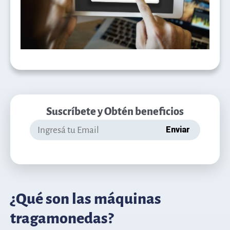
Suscríbete y Obtén beneficios
Enviar
¿Qué son las máquinas
tragamonedas?