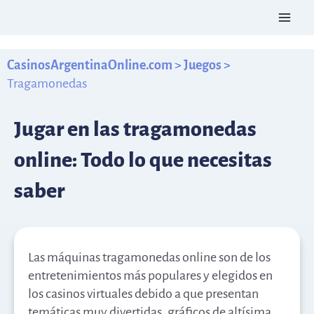
Ir
CasinosArgentinaOnline.com
>
Juegos
>
al
Tragamonedas
contenido
Jugar en las tragamonedas
online: Todo lo que necesitas
saber
Las máquinas tragamonedas online son de los
entretenimientos más populares y elegidos en
los casinos virtuales debido a que presentan
temáticas muy divertidas, gráficos de altísima