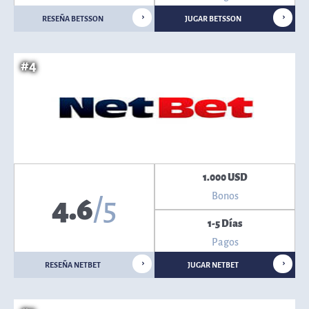
RESEÑA BETSSON
JUGAR BETSSON
#4
1.000 USD
Bonos
4.6
/5
1-5 Días
Pagos
RESEÑA NETBET
JUGAR NETBET