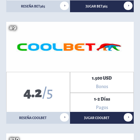
RESEÑA BET365
JUGAR BET365
#9
1.500 USD
Bonos
4.2
/5
1-2 Días
Pagos
RESEÑA COOLBET
JUGAR COOLBET
#10