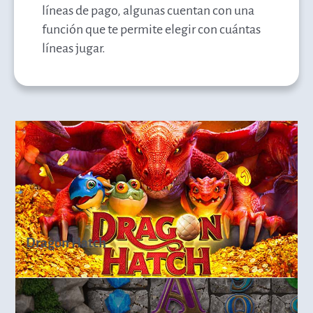
líneas de pago, algunas cuentan con una
función que te permite elegir con cuántas
líneas jugar.
Dragon Hatch