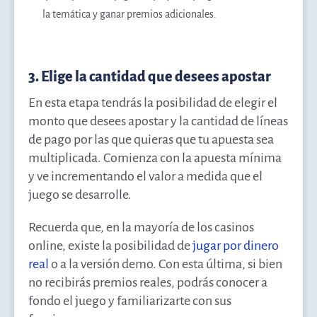
la temática y ganar premios adicionales.
3. Elige la cantidad que desees apostar
En esta etapa tendrás la posibilidad de elegir el
monto que desees apostar y la cantidad de líneas
de pago por las que quieras que tu apuesta sea
multiplicada. Comienza con la apuesta mínima
y ve incrementando el valor a medida que el
juego se desarrolle.
Recuerda que, en la mayoría de los casinos
online, existe la posibilidad de
jugar por dinero
real
o a la versión demo. Con esta última, si bien
no recibirás premios reales, podrás conocer a
fondo el juego y familiarizarte con sus