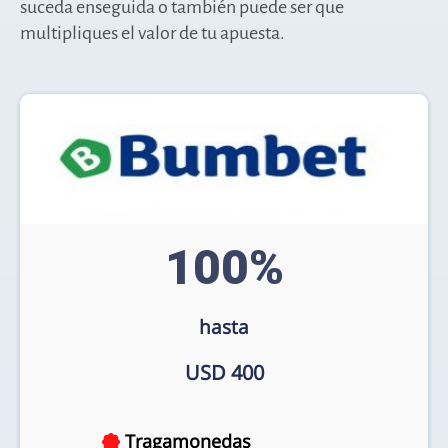
suceda enseguida o también puede ser que
multipliques el valor de tu apuesta.
100%
hasta
USD 400
Tragamonedas