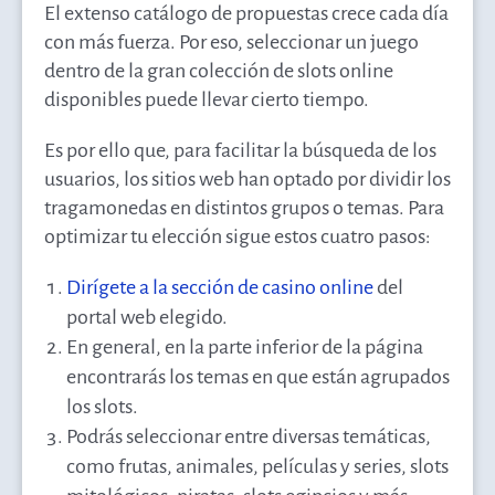
El extenso catálogo de propuestas crece cada día
con más fuerza. Por eso, seleccionar un juego
dentro de la gran colección de slots online
disponibles puede llevar cierto tiempo.
Es por ello que, para facilitar la búsqueda de los
usuarios, los sitios web han optado por dividir los
tragamonedas en distintos grupos o temas. Para
optimizar tu elección sigue estos cuatro pasos:
Dirígete a la sección de casino online
del
portal web elegido.
En general, en la parte inferior de la página
encontrarás los temas en que están agrupados
los slots.
Podrás seleccionar entre diversas temáticas,
como frutas, animales, películas y series, slots