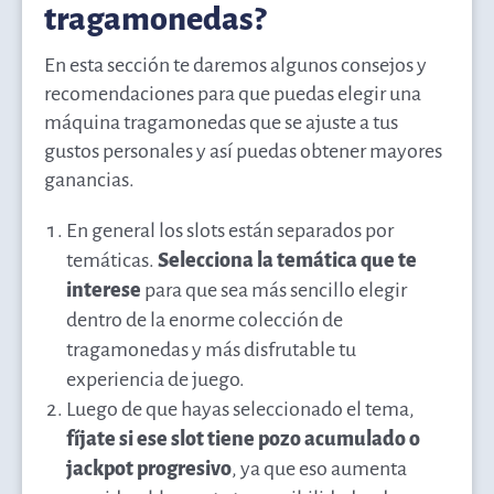
tragamonedas?
En esta sección te daremos algunos consejos y
recomendaciones para que puedas elegir una
máquina tragamonedas que se ajuste a tus
gustos personales y así puedas obtener mayores
ganancias.
En general los slots están separados por
temáticas.
Selecciona la temática que te
interese
para que sea más sencillo elegir
dentro de la enorme colección de
tragamonedas y más disfrutable tu
experiencia de juego.
Luego de que hayas seleccionado el tema,
fíjate si ese slot tiene pozo acumulado o
jackpot progresivo
, ya que eso aumenta