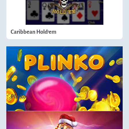
Caribbean Hold’em
Plinko