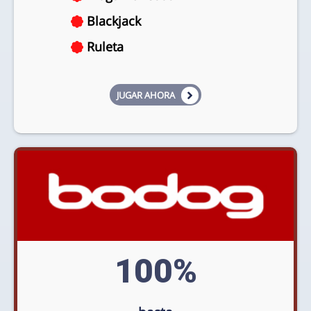
Blackjack
Ruleta
JUGAR AHORA
100%