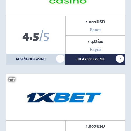
1.000 USD
Bonos
4.5
/5
1-4 Días
Pagos
RESEÑA 888 CASINO
JUGAR 888 CASINO
#7
1.000 USD