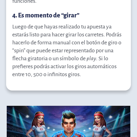
funciones.
4. Es momento de “girar”
Luego de que hayas realizado tu apuesta ya
estarás listo para hacer girar los carretes. Podrás
hacerlo de forma manual con el botón de giro o
“spin” que puede estar representado por una
flecha giratoria o un símbolo de
play
. Si lo
prefieres podrás activar los giros automáticos
entre 10, 500 o infinitos giros.