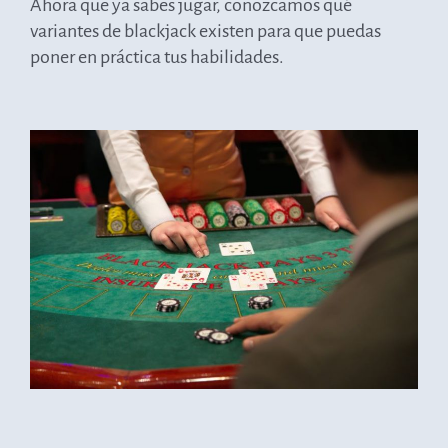
Ahora que ya sabes jugar, conozcamos qué
variantes de blackjack existen para que puedas
poner en práctica tus habilidades.