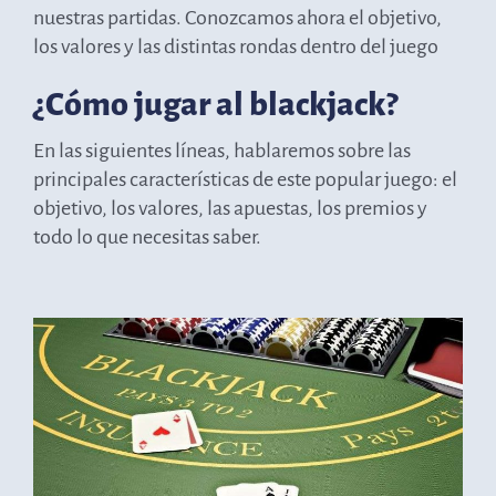
nuestras partidas. Conozcamos ahora el objetivo,
los valores y las distintas rondas dentro del juego
¿Cómo jugar al blackjack?
En las siguientes líneas, hablaremos sobre las
principales características de este popular juego: el
objetivo, los valores, las apuestas, los premios y
todo lo que necesitas saber.