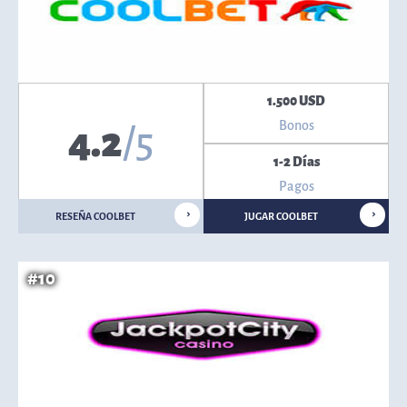
1.500 USD
Bonos
4.2
/5
1-2 Días
Pagos
RESEÑA COOLBET
JUGAR COOLBET
#10