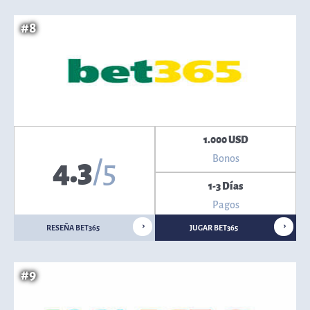
#8
1.000 USD
Bonos
4.3
/5
1-3 Días
Pagos
RESEÑA BET365
JUGAR BET365
#9