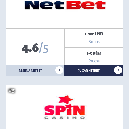
1.000 USD
Bonos
4.6
/5
1-5 Días
Pagos
RESEÑA NETBET
JUGAR NETBET
#5