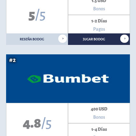
1.5 USD
Bonos
5
/5
1-2 Días
Pagos
RESEÑA BODOG
JUGAR BODOG
#2
400 USD
Bonos
4.8
/5
1-4 Días