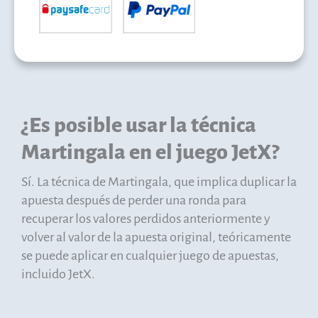
¿Es posible usar la técnica
Martingala en el juego JetX?
Sí. La técnica de Martingala, que implica duplicar la
apuesta después de perder una ronda para
recuperar los valores perdidos anteriormente y
volver al valor de la apuesta original, teóricamente
se puede aplicar en cualquier juego de apuestas,
incluido JetX.