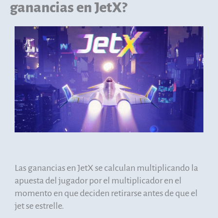
ganancias en JetX?
Las ganancias en JetX se calculan multiplicando la
apuesta del jugador por el multiplicador en el
momento en que deciden retirarse antes de que el
jet se estrelle.