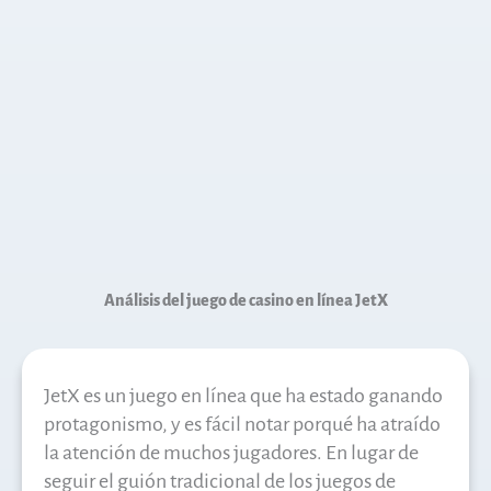
Análisis del juego de casino en línea JetX
JetX es un juego en línea que ha estado ganando
protagonismo, y es fácil notar porqué ha atraído
la atención de muchos jugadores. En lugar de
seguir el guión tradicional de los juegos de