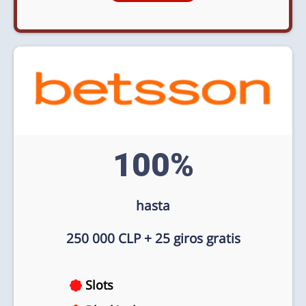
100%
hasta
250 000 CLP + 25 giros gratis
Slots