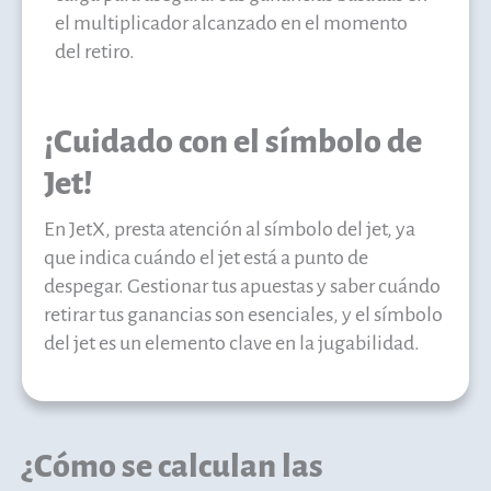
el multiplicador alcanzado en el momento
del retiro.
¡Cuidado con el símbolo de
Jet!
En JetX, presta atención al símbolo del jet, ya
que indica cuándo el jet está a punto de
despegar. Gestionar tus apuestas y saber cuándo
retirar tus ganancias son esenciales, y el símbolo
del jet es un elemento clave en la jugabilidad.
¿Cómo se calculan las