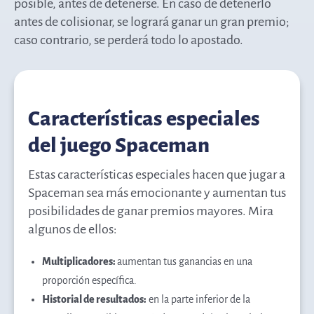
posible, antes de detenerse. En caso de detenerlo
antes de colisionar, se logrará ganar un gran premio;
caso contrario, se perderá todo lo apostado.
Características especiales
del juego Spaceman
Estas características especiales hacen que jugar a
Spaceman sea más emocionante y aumentan tus
posibilidades de ganar premios mayores. Mira
algunos de ellos:
Multiplicadores:
aumentan tus ganancias en una
proporción específica.
Historial de resultados:
en la parte inferior de la