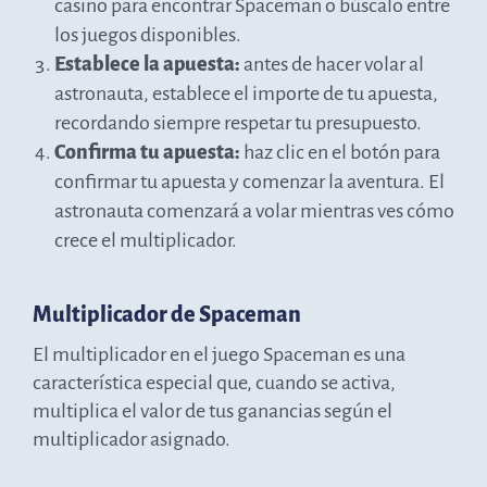
casino para encontrar Spaceman o búscalo entre
los juegos disponibles.
Establece la apuesta:
antes de hacer volar al
astronauta, establece el importe de tu apuesta,
recordando siempre respetar tu presupuesto.
Confirma tu apuesta:
haz clic en el botón para
confirmar tu apuesta y comenzar la aventura. El
astronauta comenzará a volar mientras ves cómo
crece el multiplicador.
Multiplicador de Spaceman
El multiplicador en el juego Spaceman es una
característica especial que, cuando se activa,
multiplica el valor de tus ganancias según el
multiplicador asignado.