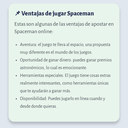
📌 Ventajas de jugar Spaceman
Estas son algunas de las ventajas de apostar en
Spaceman online:
Aventura: el juego te lleva al espacio, una propuesta
muy diferente en el mundo de los juegos.
Oportunidad de ganar dinero: puedes ganar premios
astronómicos, lo cual es emocionante.
Herramientas especiales: El juego tiene cosas extras
realmente interesantes, como herramientas únicas
que te ayudarán a ganar más.
Disponibilidad: Puedes jugarlo en línea cuando y
desde donde quieras.