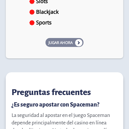
Slots
Blackjack
Sports
JUGAR AHORA
Preguntas frecuentes
¿Es seguro apostar con Spaceman?
La seguridad al apostar en el juego Spaceman
depende principalmente del casino en línea