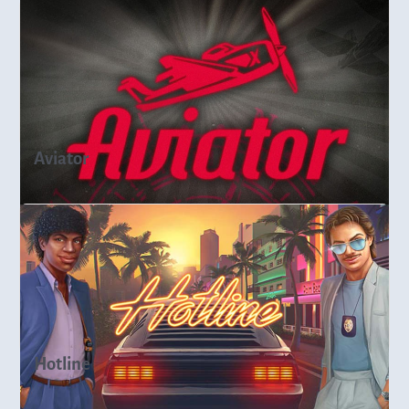
Aviator
Hotline