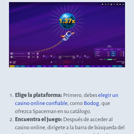
Elige la plataforma:
Primero, debes
elegir un
casino online confiable
, como
Bodog
, que
ofrezca Spaceman en su catálogo.
Encuentra el juego:
Después de acceder al
casino online, dirígete a la barra de búsqueda del