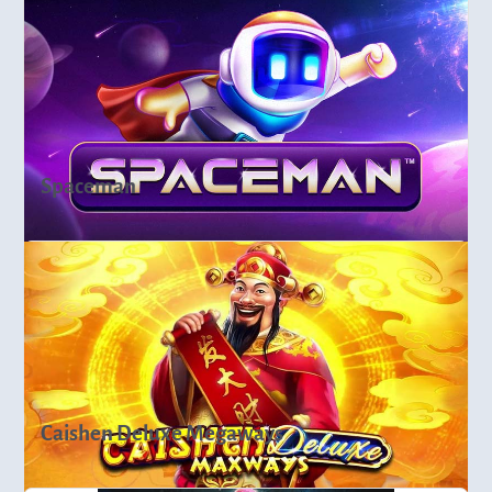
Spaceman
Caishen Deluxe Megaways