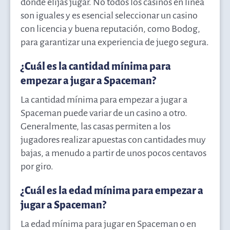
donde elijas jugar. No todos los casinos en línea
son iguales y es esencial seleccionar un casino
con licencia y buena reputación, como Bodog,
para garantizar una experiencia de juego segura.
¿Cuál es la cantidad mínima para
empezar a jugar a Spaceman?
La cantidad mínima para empezar a jugar a
Spaceman puede variar de un casino a otro.
Generalmente, las casas permiten a los
jugadores realizar apuestas con cantidades muy
bajas, a menudo a partir de unos pocos centavos
por giro.
¿Cuál es la edad mínima para empezar a
jugar a Spaceman?
La edad mínima para jugar en Spaceman o en