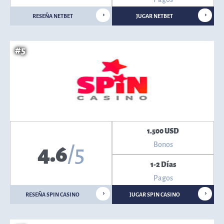
RESEÑA NETBET
JUGAR NETBET
#5
1.500 USD
Bonos
4.6
/5
1-2 Días
Pagos
RESEÑA SPIN CASINO
JUGAR SPIN CASINO