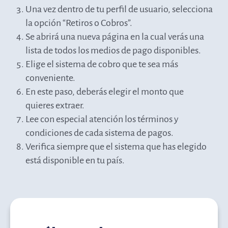
Una vez dentro de tu perfil de usuario, selecciona
la opción “Retiros o Cobros”.
Se abrirá una nueva página en la cual verás una
lista de todos los medios de pago disponibles.
Elige el sistema de cobro que te sea más
conveniente.
En este paso, deberás elegir el monto que
quieres extraer.
Lee con especial atención los términos y
condiciones de cada sistema de pagos.
Verifica siempre que el sistema que has elegido
está disponible en tu país.