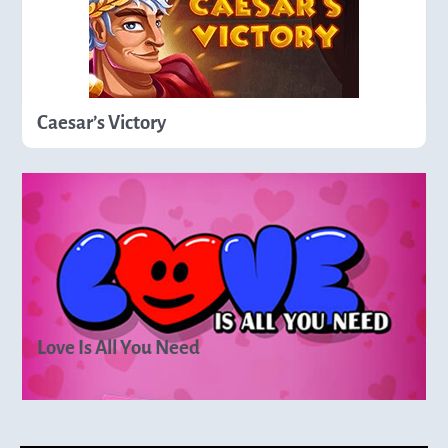
Caesar’s Victory
Love Is All You Need