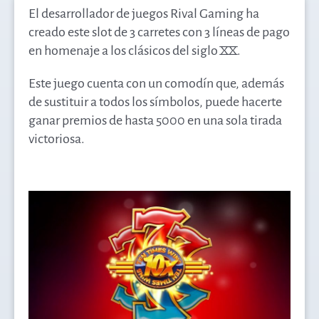
El desarrollador de juegos Rival Gaming ha
creado este slot de 3 carretes con 3 líneas de pago
en homenaje a los clásicos del siglo XX.
Este juego cuenta con un comodín que, además
de sustituir a todos los símbolos, puede hacerte
ganar premios de hasta 5000 en una sola tirada
victoriosa.