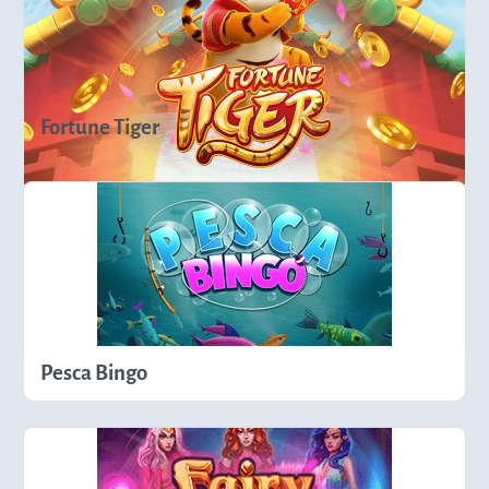
Fortune Tiger
Pesca Bingo