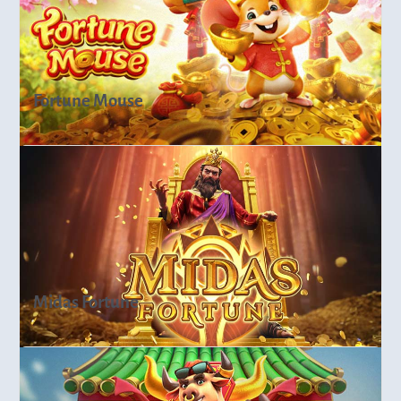
Fortune Mouse
Midas Fortune