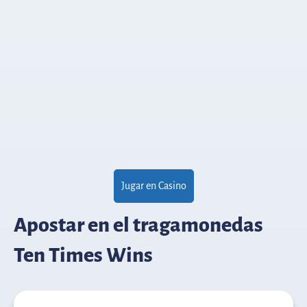
Jugar en Casino
Apostar en el tragamonedas
Ten Times Wins