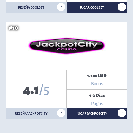
RESEÑA COOLBET
JUGAR COOLBET
#10
1.200 USD
Bonos
4.1
/5
1-2 Días
Pagos
RESEÑA JACKPOTCITY
JUGAR JACKPOTCITY