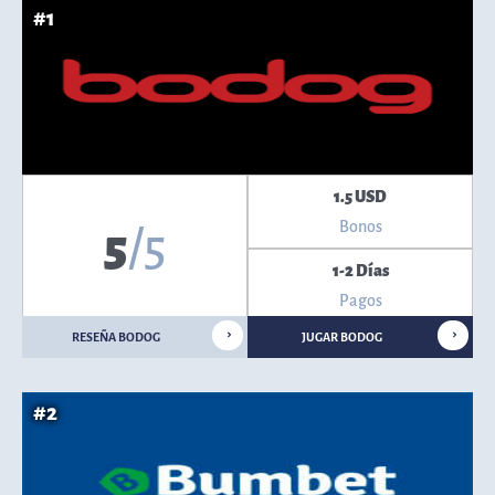
#1
1.5 USD
Bonos
5
/5
1-2 Días
Pagos
RESEÑA BODOG
JUGAR BODOG
#2