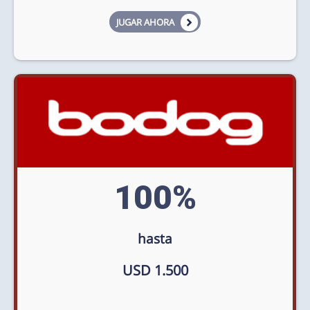
JUGAR AHORA
100%
hasta
USD 1.500