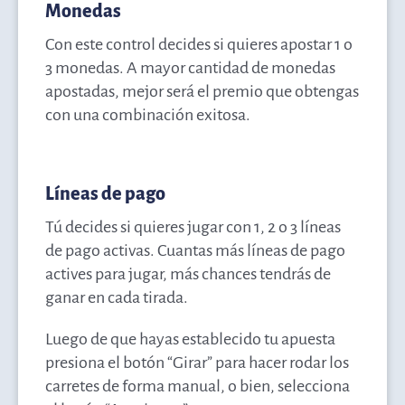
Monedas
Con este control decides si quieres apostar 1 o
3 monedas. A mayor cantidad de monedas
apostadas, mejor será el premio que obtengas
con una combinación exitosa.
Líneas de pago
Tú decides si quieres jugar con 1, 2 o 3 líneas
de pago activas. Cuantas más líneas de pago
actives para jugar, más chances tendrás de
ganar en cada tirada.
Luego de que hayas establecido tu apuesta
presiona el botón “Girar” para hacer rodar los
carretes de forma manual, o bien, selecciona