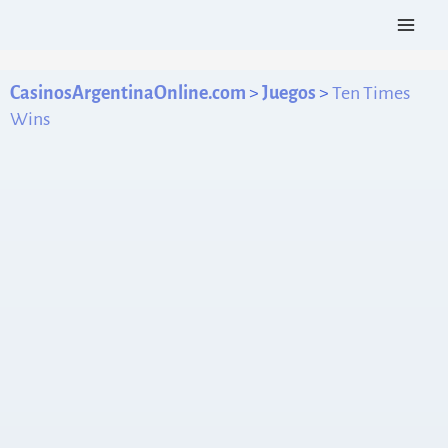
Ir
CasinosArgentinaOnline.com
>
Juegos
>
Ten Times
al
Wins
contenido