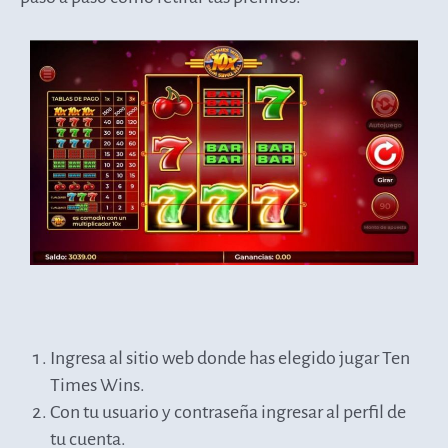
Ingresa al sitio web donde has elegido jugar Ten
Times Wins.
Con tu usuario y contraseña ingresar al perfil de
tu cuenta.