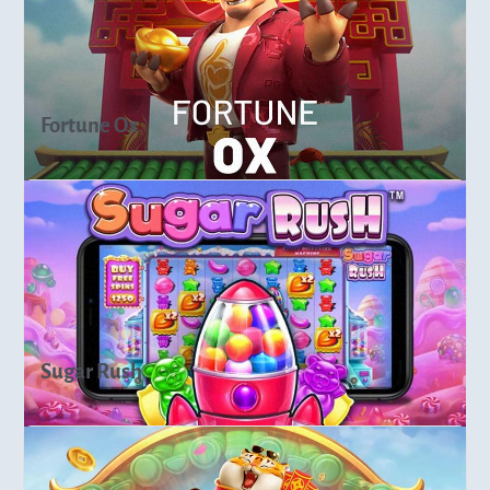
Fortune Ox
Sugar Rush