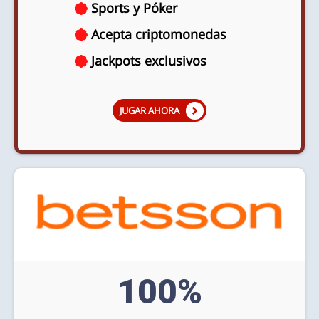
Sports y Póker
Acepta criptomonedas
Jackpots exclusivos
JUGAR AHORA
100%