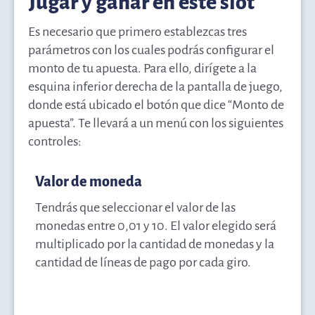
Jugar y ganar en este slot
Es necesario que primero establezcas tres
parámetros con los cuales podrás configurar el
monto de tu apuesta. Para ello, dirígete a la
esquina inferior derecha de la pantalla de juego,
donde está ubicado el botón que dice “Monto de
apuesta”. Te llevará a un menú con los siguientes
controles:
Valor de moneda
Tendrás que seleccionar el valor de las
monedas entre 0,01 y 10. El valor elegido será
multiplicado por la cantidad de monedas y la
cantidad de líneas de pago por cada giro.