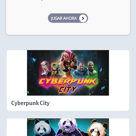
JUGAR AHORA
Cyberpunk City