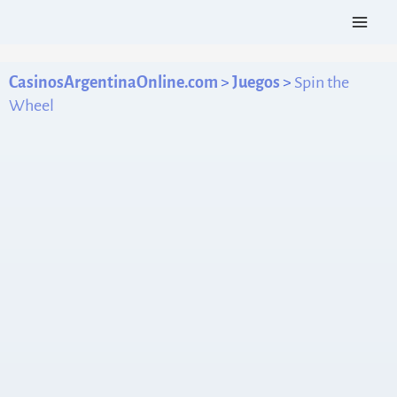
Ir
CasinosArgentinaOnline.com
>
Juegos
>
Spin the
al
Wheel
contenido