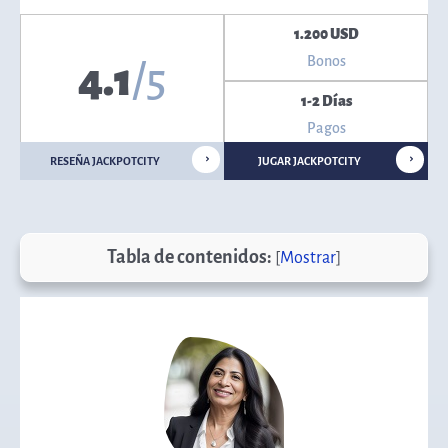
1.200 USD
Bonos
4.1
/5
1-2 Días
Pagos
RESEÑA JACKPOTCITY
JUGAR JACKPOTCITY
Tabla de contenidos:
[
Mostrar
]