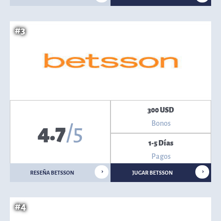
#3
300 USD
Bonos
4.7
/5
1-5 Días
Pagos
RESEÑA BETSSON
JUGAR BETSSON
#4