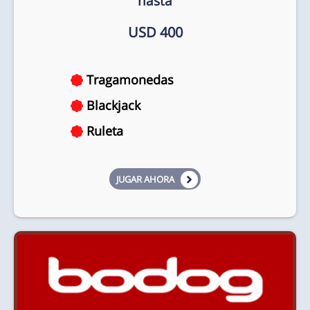
hasta
USD 400
Tragamonedas
Blackjack
Ruleta
JUGAR AHORA