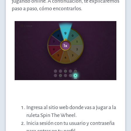
jugando online. A continuación, te explicaremos
paso a paso, cómo encontrarlos.
Ingresa al sitio web donde vas a jugar a la
ruleta Spin The Wheel.
Inicia sesión con tu usuario y contraseña