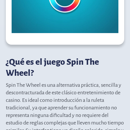
¿Qué es el juego Spin The
Wheel?
Spin The Wheel es una alternativa práctica, sencilla y
descontracturada de este clásico entretenimiento de
casino. Es ideal como introducción a la ruleta
tradicional, ya que aprender su funcionamiento no
representa ninguna dificultad y no requiere del
estudio de reglas complejas que lleven mucho tiempo