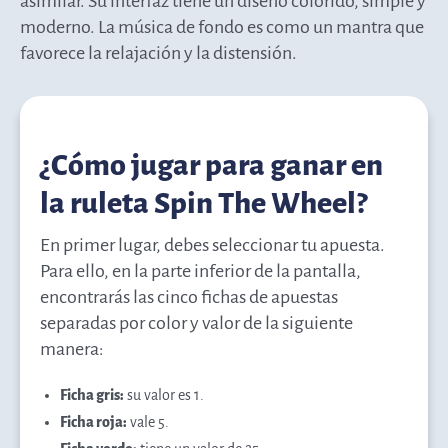
asimilar. Su interfaz tiene un diseño colorido, simple y
moderno. La música de fondo es como un mantra que
favorece la relajación y la distensión.
¿Cómo jugar para ganar en
la ruleta Spin The Wheel?
En primer lugar, debes seleccionar tu apuesta.
Para ello, en la parte inferior de la pantalla,
encontrarás las cinco fichas de apuestas
separadas por color y valor de la siguiente
manera:
Ficha gris:
su valor es 1.
Ficha roja:
vale 5.