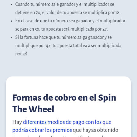
Cuando tu número sale ganador y el multiplicador se
detiene en 2x, el valor de tu apuesta se multiplica por 18.
En el caso de que tu número sea ganador y el multiplicador
se para en 3x, tu apuesta será multiplicada por 27.
Si la fortuna hace que tu número salga ganador y se
multiplique por 4x, tu apuesta total va a ser multiplicada
por 36.
Formas de cobro en el Spin
The Wheel
Hay
diferentes medios de pago con los que
podrás cobrar los premios
que hayas obtenido