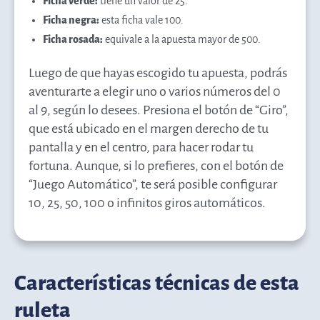
Ficha verde:
tiene un valor de 25.
Ficha negra:
esta ficha vale 100.
Ficha rosada:
equivale a la apuesta mayor de 500.
Luego de que hayas escogido tu apuesta, podrás
aventurarte a elegir uno o varios números del 0
al 9, según lo desees. Presiona el botón de “Giro”,
que está ubicado en el margen derecho de tu
pantalla y en el centro, para hacer rodar tu
fortuna. Aunque, si lo prefieres, con el botón de
“Juego Automático”, te será posible configurar
10, 25, 50, 100 o infinitos giros automáticos.
Características técnicas de esta
ruleta