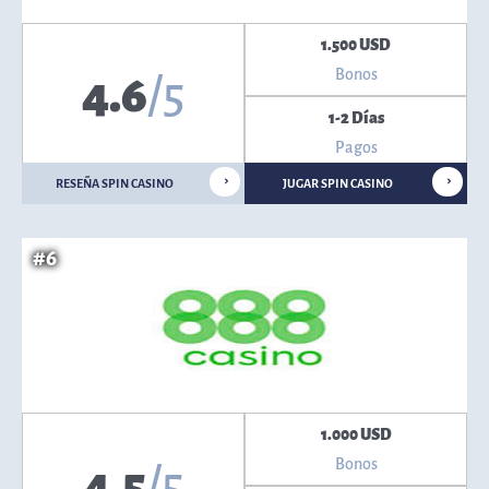
1.500 USD
Bonos
4.6
/5
1-2 Días
Pagos
RESEÑA SPIN CASINO
JUGAR SPIN CASINO
#6
1.000 USD
Bonos
4.5
/5