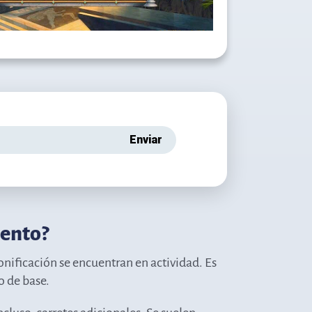
Enviar
iento?
nificación se encuentran en actividad. Es
o de base.