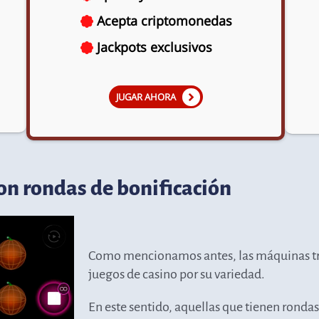
Acepta criptomonedas
Jackpots exclusivos
JUGAR AHORA
n rondas de bonificación
Como mencionamos antes, las máquinas tr
juegos de casino por su variedad.
En este sentido, aquellas que tienen ronda