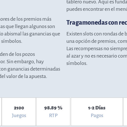
tablero nuevo. Aquí es fundam
puedes encontrar en el men
ores de los premios más
Tragamonedas con re
a las que llegan algunos son
odo abismal las ganancias que
Existen slots con rondas de 
e símbolos.
una opción de premios, como
Las recompensas no siempre 
den de los pozos
al azar y no es necesario c
or. Sin embargo, hay
símbolos.
 con ganancias determinadas
el valor de la apuesta.
2100
98.89 %
1-2 Días
Juegos
RTP
Pagos