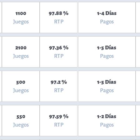
1100
97.88 %
1-4 Días
Juegos
RTP
Pagos
2100
97.36 %
1-5 Días
Juegos
RTP
Pagos
500
97.2 %
1-5 Días
Juegos
RTP
Pagos
550
97.59 %
1-2 Días
Juegos
RTP
Pagos