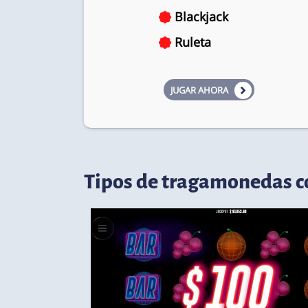
Blackjack
Ruleta
JUGAR AHORA
Tipos de tragamonedas co