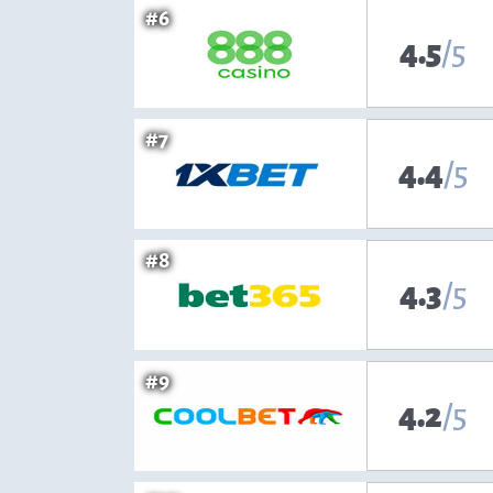
#6
4.5
/5
#7
4.4
/5
#8
4.3
/5
#9
4.2
/5