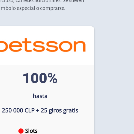
incluso, carretes adicionales. Se suelen
símbolo especial o comprarse.
100%
hasta
250 000 CLP + 25 giros gratis
Slots